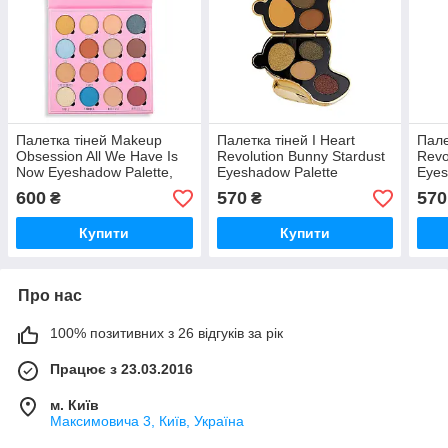
Палетка тіней Makeup
Палетка тіней I Heart
Пале
Obsession All We Have Is
Revolution Bunny Stardust
Revo
Now Eyeshadow Palette,
Eyeshadow Palette
Eyes
20,8 г
600
570
570
₴
₴
Купити
Купити
Про нас
100% позитивних з 26 відгуків за рік
Працює з 23.03.2016
м. Київ
Максимовича 3, Київ, Україна