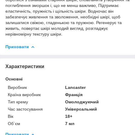
поглиблення зморшок і, що не менш важливо, Підтримає
еластичність, пружність і щільність шкіри. Водночас він
забезпечує живлення та зволоження, необхідні шкірі, щоб
залишатися свіжою, гладенькою та пружною. Регенерує та
живить, повертає шкірі молодий вигляд, розгладжує
нерівномірну текстуру шкіри.
Приховати
Характеристики
Основні
Виробник
Lancaster
Країна виробник
Франція
Тип крему
Омолоджуючий
Час застосування
Універсальний
Вік
18+
Об`єм
7 мл
Приховати