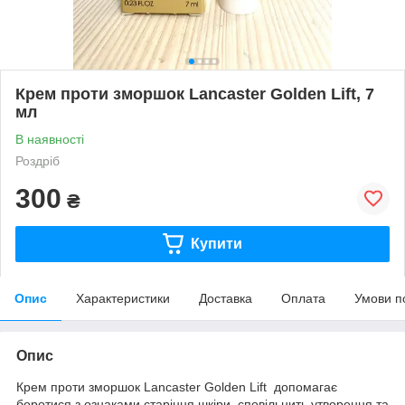
Крем проти зморшок Lancaster Golden Lift, 7
мл
В наявності
Роздріб
300
₴
Купити
Опис
Характеристики
Доставка
Оплата
Умови п
Опис
Крем проти зморшок Lancaster Golden Lift допомагає
боротися з ознаками старіння шкіри, сповільнить утворення та