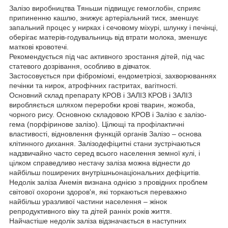
Залізо виробництва Тяньши підвищує гемоглобін, сприяє
припиненню кашлю, знижує артеріальний тиск, зменшує
запальний процес у нирках і сечовому міхурі, шлунку і печінці,
оберігає матерів-годувальниць від втрати молока, зменшує
маткові кровотечі.
Рекомендується під час активного зростання дітей, під час
статевого дозрівання, особливо в дівчаток.
Застосовується при фіброміомі, ендометріозі, захворюваннях
печінки та нирок, атрофічних гастритах, вагітності.
Основний склад препарату КРОВ і ЗАЛІЗ КРОВ і ЗАЛІЗ
виробляється шляхом переробки крові тварин, жожоба,
чорного рису. Основною складовою КРОВ і Залізо є залізо-
гема (порфіринове залізо). Цілющі та профілактичні
властивості, відновлення функцій органів Залізо – основа
клітинного дихання. Залізодефіцитні стани зустрічаються
надзвичайно часто серед всього населення земної кулі, і
цілком справедливо нестачу заліза можна віднести до
найбільш поширених внутрішньонаціональних дефіцитів.
Недолік заліза Анемія визнана однією з провідних проблем
світової охорони здоров'я, які торкаються переважно
найбільш уразливої ​​частини населення – жінок
репродуктивного віку та дітей ранніх років життя.
Найчастіше недолік заліза відзначається в наступних