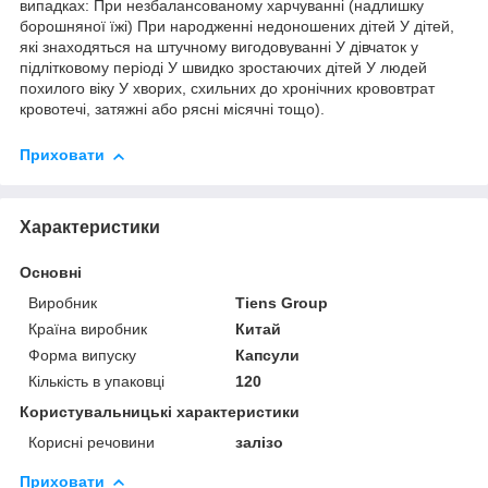
випадках: При незбалансованому харчуванні (надлишку
борошняної їжі) При народженні недоношених дітей У дітей,
які знаходяться на штучному вигодовуванні У дівчаток у
підлітковому періоді У швидко зростаючих дітей У людей
похилого віку У хворих, схильних до хронічних крововтрат
кровотечі, затяжні або рясні місячні тощо).
Приховати
Характеристики
Основні
Виробник
Tiens Group
Країна виробник
Китай
Форма випуску
Капсули
Кількість в упаковці
120
Користувальницькі характеристики
Корисні речовини
залізо
Приховати