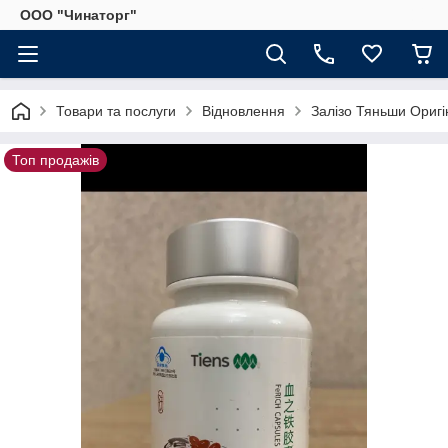
OOO "Чинаторг"
Товари та послуги
Відновлення
Залізо Тяньши Оригі
Топ продажів