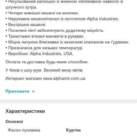
• Регульований капюшон зі знімною облямівкою навколо зі
штучного хутра.
• Чотири зовнішні кишені на кнопках.
• Нарукавна кишеня/пенал із логотипом Alpha Industries.
• Внутрішня кишеня.
• Посилені лікті забезпечують додаткову міцність.
• Трикотажні в'язані манжети в рукавах.
• Міцна латунна блискавка із захисним клапаном на ґудзиках.
• Призначена для низьких температур.
• Виробник: Alpha Industries, USA.
Оплата та доставка будь-яким способом.
У Києві є шоу-рум. Великий виор квітів.
Интернет магазин www.alphamir.com.ua
Приховати
Характеристики
Основні
Фасон пуховика
Куртка